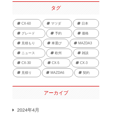
タグ
CX-60
マツダ
日本
グレード
予約
価格
見積もり
車選び
MAZDA3
ニュース
欧州
雑談
CX-30
CX-5
CX-3
見積り
MAZDA6
契約
アーカイブ
2024年4月