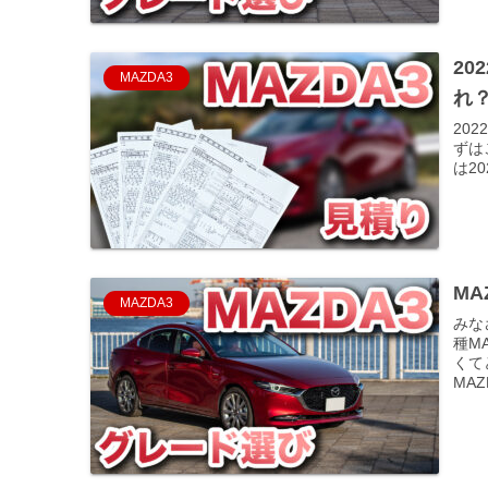
20
MAZDA3
れ
20
ずは
は20
M
MAZDA3
みな
種M
くて
MAZ