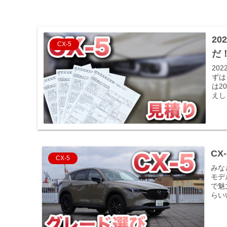
2
CX-5
だ
20
ずは
は2
えし
C
CX-5
みな
モデ
で魅
らい