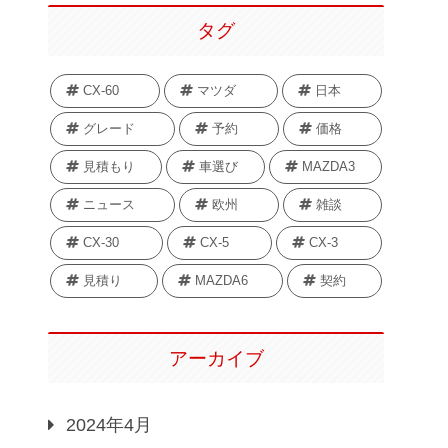
タグ
CX-60
マツダ
日本
グレード
予約
価格
見積もり
車選び
MAZDA3
ニュース
欧州
雑談
CX-30
CX-5
CX-3
見積り
MAZDA6
契約
アーカイブ
2024年4月