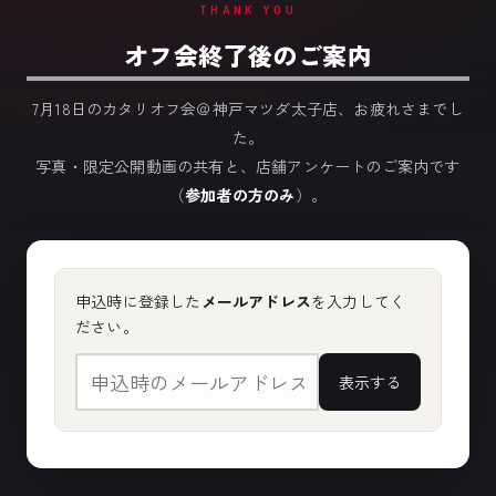
THANK YOU
オフ会終了後のご案内
7月18日のカタリオフ会＠神戸マツダ太子店、お疲れさまでし
た。
写真・限定公開動画の共有と、店舗アンケートのご案内です
（
参加者の方のみ
）。
申込時に登録した
メールアドレス
を入力してく
ださい。
表示する