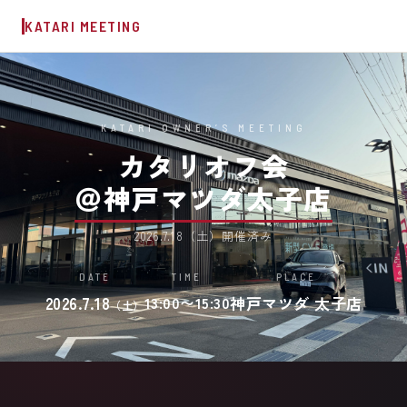
KATARI MEETING
KATARI OWNER’S MEETING
カタリオフ会
＠神戸マツダ太子店
2026.7.18（土）開催済み
DATE
TIME
PLACE
2026.7.18
13:00〜15:30
神戸マツダ 太子店
（土）